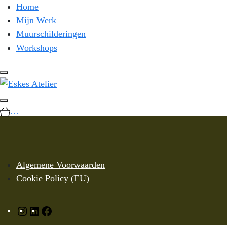
Home
Mijn Werk
Muurschilderingen
Workshops
…
Algemene Voorwaarden
Cookie Policy (EU)