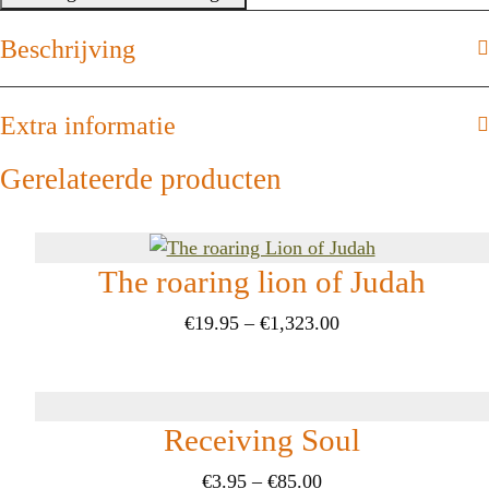
of
the
Beschrijving
Holy
Spirit
Extra informatie
hoeveelheid
Gerelateerde producten
The roaring lion of Judah
Prijsklasse:
€
19.95
–
€
1,323.00
€19.95
tot
€1,323.00
Receiving Soul
Prijsklasse:
€
3.95
–
€
85.00