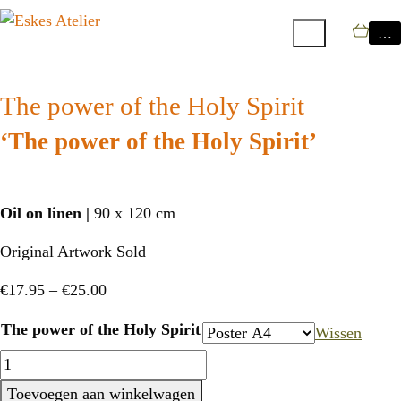
…
The power of the Holy Spirit
‘The power of the Holy Spirit’
Oil on linen |
90 x 120 cm
Original Artwork Sold
Prijsklasse:
€
17.95
–
€
25.00
€17.95
The power of the Holy Spirit
Wissen
tot
The
€25.00
power
Toevoegen aan winkelwagen